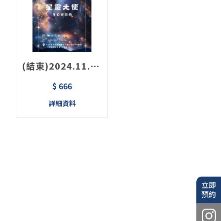
(結束)2024.11.30
台中 RKMK-自我實
$ 666
現星靈之友/心靈成
詳細資料
長課程
立即
預約