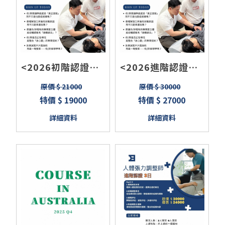
<2026初階認證班>
<2026進階認證班>
筋膜刀課程/認證/滑
無痛按摩技術/結構
原價 $ 21000
原價 $ 30000
拔罐/徒手按摩 3日
調整技術/軟組織鬆
特價 $ 19000
特價 $ 27000
全新課綱
動技術整合/運動按
詳細資料
詳細資料
摩師培訓（團報、
早鳥另有優惠）