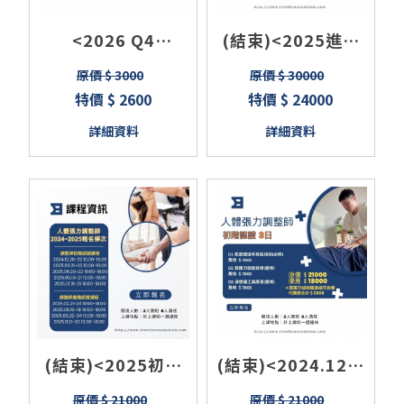
<2026 Q4
(結束)<2025進階
Massage
認證班>運動按摩課
原價 $ 3000
原價 $ 30000
Techniques>5
程/運動按摩師培訓
特價 $ 2600
特價 $ 24000
days course in
3日
詳細資料
詳細資料
(結束)<2025初階
(結束)<2024.12初
班>筋膜刀課程/認
階班>人體張力調整
原價 $ 21000
原價 $ 21000