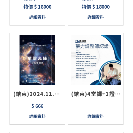
證/滑罐/徒手按摩 3
師認證
特價 $ 18000
特價 $ 18000
日全新課綱
詳細資料
詳細資料
(結束)2024.11.30
(結束)4堂課+1證照
台中 RKMK-自我實
<張力平衡手法+工
$ 666
現星靈之友/心靈成
具實作+證照>張力
詳細資料
詳細資料
長課程
調整師認證