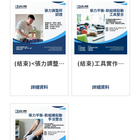
(結束)<張力調整師
(結束)工具實作班
證照授予6月>
2024.04-張力平衡
軟組織鬆動
詳細資料
詳細資料