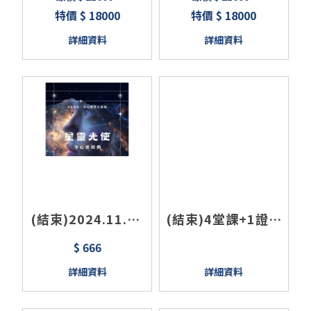
證/滑罐/徒手按摩 3
師認證
特價 $ 18000
特價 $ 18000
日全新課綱
詳細資料
詳細資料
(結束)2024.11.30
(結束)4堂課+1證照
台中 RKMK-自我實
<張力平衡手法+工
$ 666
現星靈之友/心靈成
具實作+證照>張力
詳細資料
詳細資料
長課程
調整師認證