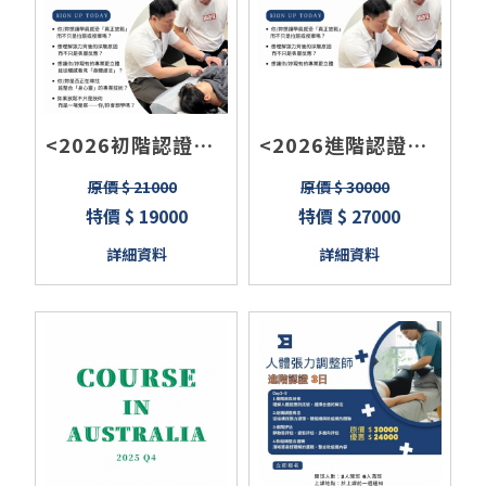
<2026初階認證班>
<2026進階認證班>
筋膜刀課程/認證/滑
無痛按摩技術/結構
原價 $ 21000
原價 $ 30000
拔罐/徒手按摩 3日
調整技術/軟組織鬆
特價 $ 19000
特價 $ 27000
全新課綱
動技術整合/運動按
詳細資料
詳細資料
摩師培訓（團報、
早鳥另有優惠）